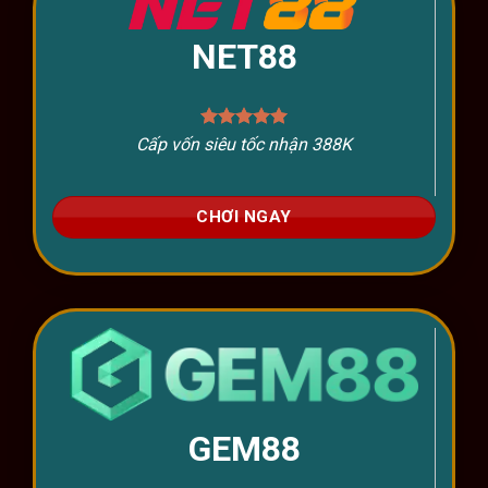
NET88
Cấp vốn siêu tốc nhận 388K
CHƠI NGAY
GEM88