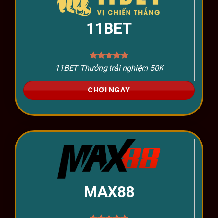
11BET
11BET Thưởng trải nghiệm 50K
CHƠI NGAY
MAX88