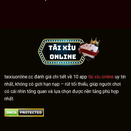
taixiuonline.cc đánh giá chi tiết về 10 app
tài xỉu online
uy tín
nhất, không có giới hạn nạp – rút tối thiểu, giúp người chơi
có cái nhìn tổng quan và lựa chọn được nền tảng phù hợp
nhất.