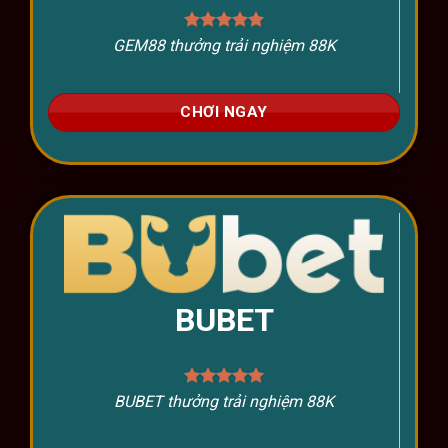
GEM88 thưởng trải nghiệm 88K
CHƠI NGAY
BUBET
BUBET thưởng trải nghiệm 88K