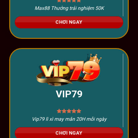
Max88 Thưởng trải nghiệm 50K
CHƠI NGAY
VIP79
Vip79 lì xì may mắn 20H mỗi ngày
CHƠI NGAY