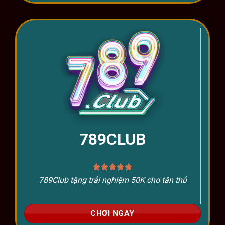
789CLUB
789Club tặng trải nghiệm 50K cho tân thủ
CHƠI NGAY