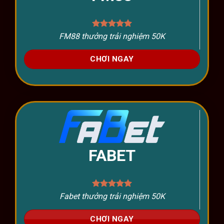
FM88 thưởng trải nghiệm 50K
CHƠI NGAY
FABET
Fabet thưởng trải nghiệm 50K
CHƠI NGAY