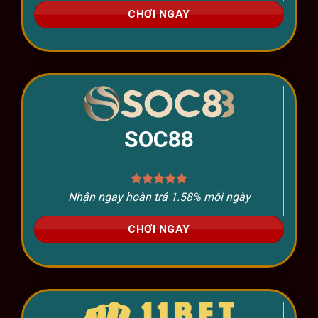
CHƠI NGAY
SOC88
Nhận ngay hoàn trả 1.58% mỗi ngày
CHƠI NGAY