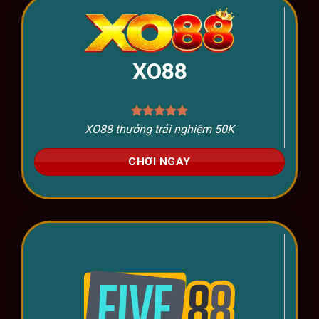
XO88
XO88 thưởng trải nghiệm 50K
CHƠI NGAY