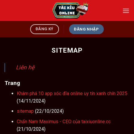
Bỏ
qua
nội
dung
ĐĂNG KÝ
ĐĂNG NHẬP
SITEMAP
Liên hệ
Trang
Khám phá 10 app xóc đĩa online uy tín xanh chín 2025
(14/11/2024)
sitemap
(22/10/2024)
Chấn Nam Maximus - CEO của taixiuonline.cc
(21/10/2024)